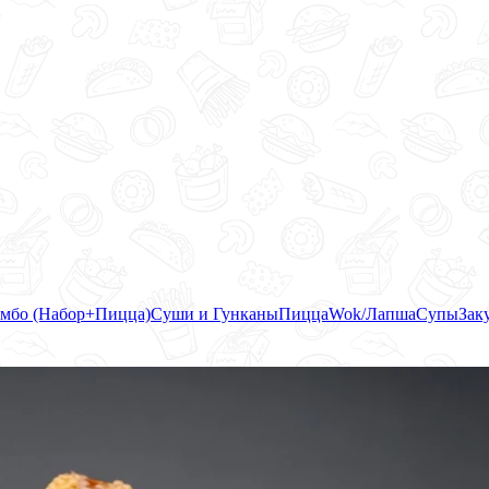
мбо (Набор+Пицца)
Суши и Гунканы
Пицца
Wok/Лапша
Супы
Зак