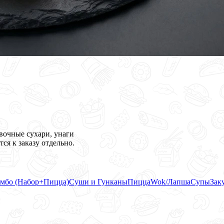
овочные сухари, унаги
ся к заказу отдельно.
мбо (Набор+Пицца)
Суши и Гунканы
Пицца
Wok/Лапша
Супы
Зак