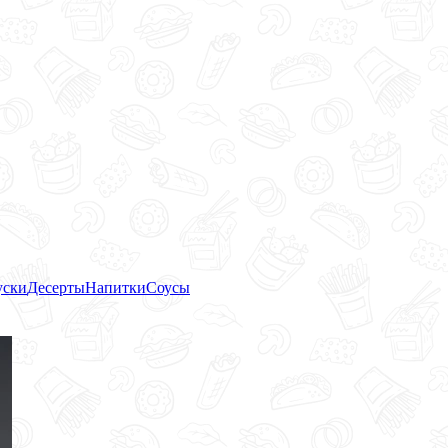
уски
Десерты
Напитки
Соусы