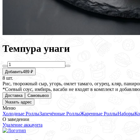
Темпура унаги
Добавить
489 ₽
8 шт.
Рис, творожный сыр, угорь, омлет тамаго, огурец, кляр, панир
*Соевый соус, имбирь, васаби не входят в комплект и добавляют
Доставка
Самовывоз
Указать адрес
Меню
Холодные Роллы
Запечённые Роллы
Жаренные Роллы
Наборы
Ко
О заведении
Удаление аккаунта