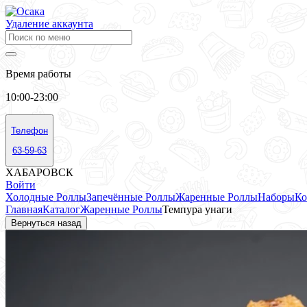
Удаление аккаунта
Время работы
10:00-23:00
Телефон
63-59-63
ХАБАРОВСК
Войти
Холодные Роллы
Запечённые Роллы
Жаренные Роллы
Наборы
Ко
Главная
Каталог
Жаренные Роллы
Темпура унаги
Вернуться назад