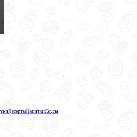
уски
Десерты
Напитки
Соусы