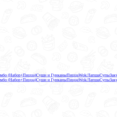
мбо (Набор+Пицца)
Суши и Гунканы
Пицца
Wok/Лапша
Супы
Зак
мбо (Набор+Пицца)
Суши и Гунканы
Пицца
Wok/Лапша
Супы
Зак