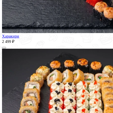
Харакири
2 499 ₽