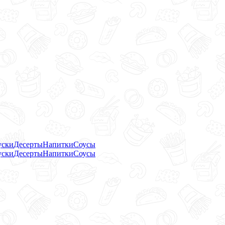
уски
Десерты
Напитки
Соусы
уски
Десерты
Напитки
Соусы