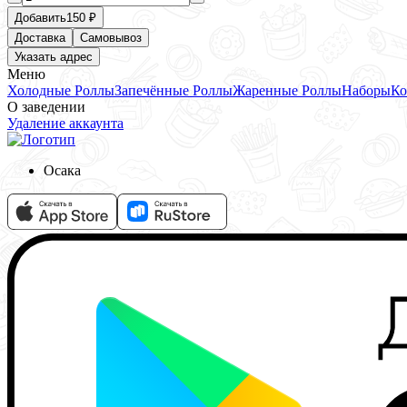
Добавить
150 ₽
Доставка
Самовывоз
Указать адрес
Меню
Холодные Роллы
Запечённые Роллы
Жаренные Роллы
Наборы
Ко
О заведении
Удаление аккаунта
Осака