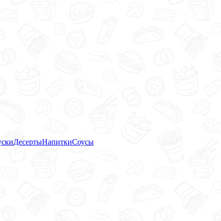
уски
Десерты
Напитки
Соусы