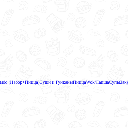
мбо (Набор+Пицца)
Суши и Гунканы
Пицца
Wok/Лапша
Супы
Зак