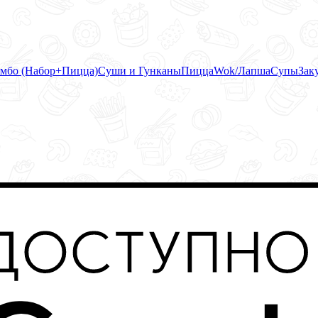
мбо (Набор+Пицца)
Суши и Гунканы
Пицца
Wok/Лапша
Супы
Зак