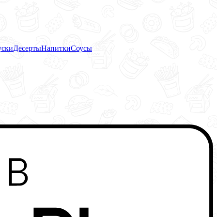
уски
Десерты
Напитки
Соусы