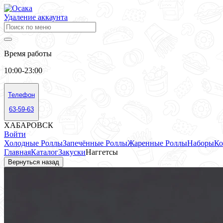
Удаление аккаунта
Время работы
10:00-23:00
Телефон
63-59-63
ХАБАРОВСК
Войти
Холодные Роллы
Запечённые Роллы
Жаренные Роллы
Наборы
Ко
Главная
Каталог
Закуски
Наггетсы
Вернуться назад