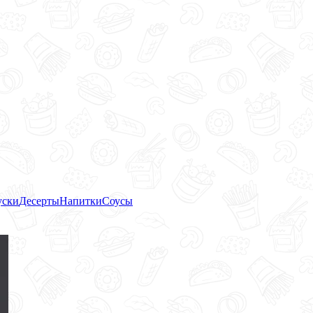
уски
Десерты
Напитки
Соусы