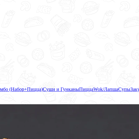
мбо (Набор+Пицца)
Суши и Гунканы
Пицца
Wok/Лапша
Супы
Зак