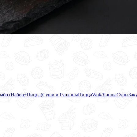
мбо (Набор+Пицца)
Суши и Гунканы
Пицца
Wok/Лапша
Супы
Зак