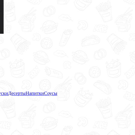
уски
Десерты
Напитки
Соусы