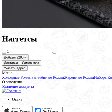
Наггетсы
Добавить
285 ₽
Доставка
Самовывоз
Указать адрес
Меню
Холодные Роллы
Запечённые Роллы
Жаренные Роллы
Наборы
Ко
О заведении
Удаление аккаунта
Осака