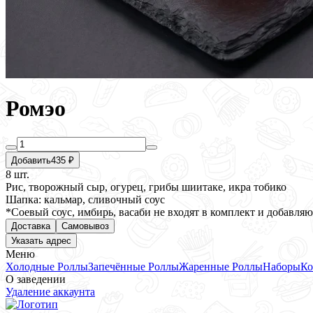
Ромэо
Добавить
435 ₽
8 шт.
Рис, творожный сыр, огурец, грибы шиитаке, икра тобико
Шапка: кальмар, сливочный соус
*Соевый соус, имбирь, васаби не входят в комплект и добавляют
Доставка
Самовывоз
Указать адрес
Меню
Холодные Роллы
Запечённые Роллы
Жаренные Роллы
Наборы
Ко
О заведении
Удаление аккаунта