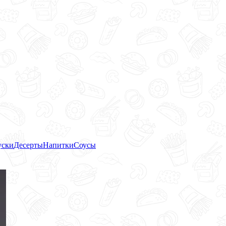
уски
Десерты
Напитки
Соусы