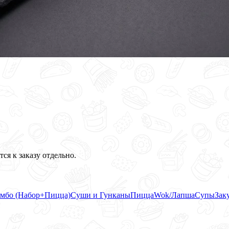
ся к заказу отдельно.
мбо (Набор+Пицца)
Суши и Гунканы
Пицца
Wok/Лапша
Супы
Зак