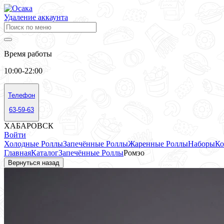
Удаление аккаунта
Время работы
10:00-22:00
Телефон
63-59-63
ХАБАРОВСК
Войти
Холодные Роллы
Запечённые Роллы
Жаренные Роллы
Наборы
Ко
Главная
Каталог
Запечённые Роллы
Ромэо
Вернуться назад