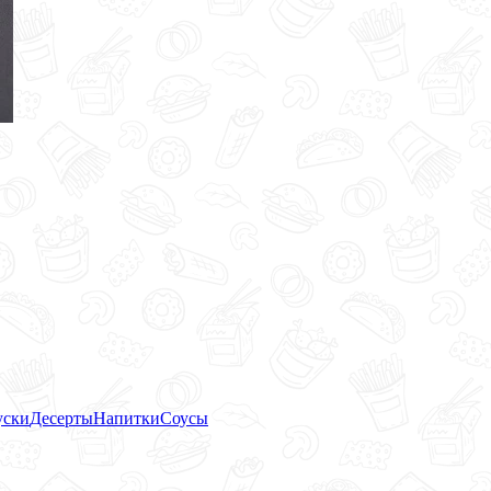
уски
Десерты
Напитки
Соусы