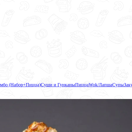
мбо (Набор+Пицца)
Суши и Гунканы
Пицца
Wok/Лапша
Супы
Зак