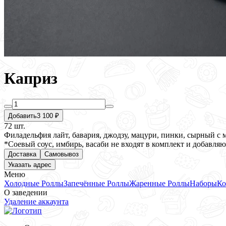
Каприз
Добавить
3 100 ₽
72 шт.
Филадельфия лайт, бавария, джодзу, мацури, пинки, сырный с 
*Соевый соус, имбирь, васаби не входят в комплект и добавляют
Доставка
Самовывоз
Указать адрес
Меню
Холодные Роллы
Запечённые Роллы
Жаренные Роллы
Наборы
Ко
О заведении
Удаление аккаунта