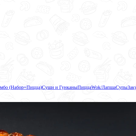
мбо (Набор+Пицца)
Суши и Гунканы
Пицца
Wok/Лапша
Супы
Зак