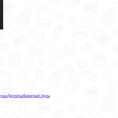
уски
Десерты
Напитки
Соусы