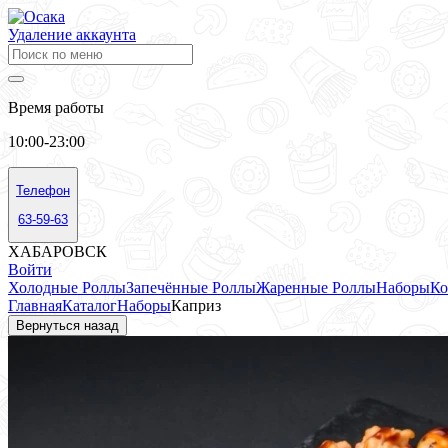
Удаление аккаунта
Время работы
10:00-23:00
Телефон
63-59-63
ХАБАРОВСК
Войти
Холодные Роллы
Запечённые Роллы
Жаренные Роллы
Наборы
Ко
Главная
Каталог
Наборы
Каприз
Вернуться назад