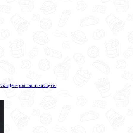
уски
Десерты
Напитки
Соусы