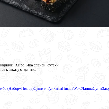
мидиями, Хиро, Ика спайси, сутеки
ся к заказу отдельно.
мбо (Набор+Пицца)
Суши и Гунканы
Пицца
Wok/Лапша
Супы
Зак