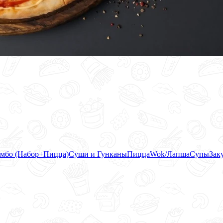
мбо (Набор+Пицца)
Суши и Гунканы
Пицца
Wok/Лапша
Супы
Зак