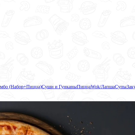
мбо (Набор+Пицца)
Суши и Гунканы
Пицца
Wok/Лапша
Супы
Зак