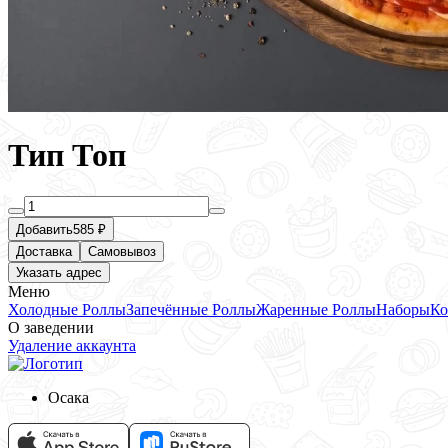
Тип Топ
Добавить
585 ₽
Доставка
Самовывоз
Указать адрес
Меню
Холодные Роллы
Запечённые Роллы
Жаренные Роллы
Наборы
Ко
О заведении
Удаление аккаунта
Осака