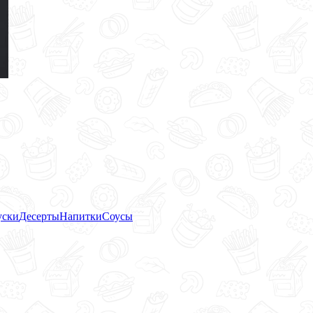
уски
Десерты
Напитки
Соусы