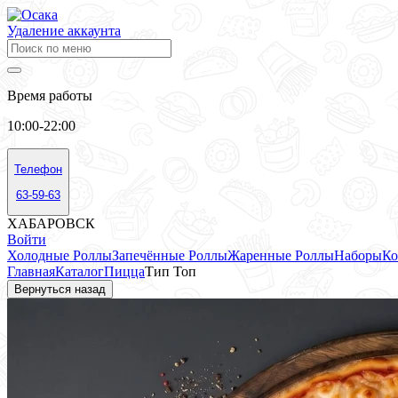
Удаление аккаунта
Время работы
10:00-22:00
Телефон
63-59-63
ХАБАРОВСК
Войти
Холодные Роллы
Запечённые Роллы
Жаренные Роллы
Наборы
Ко
Главная
Каталог
Пицца
Тип Топ
Вернуться назад