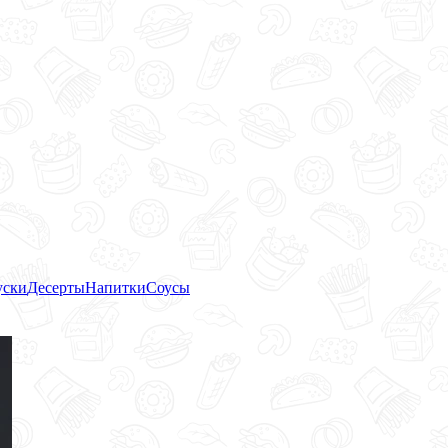
уски
Десерты
Напитки
Соусы